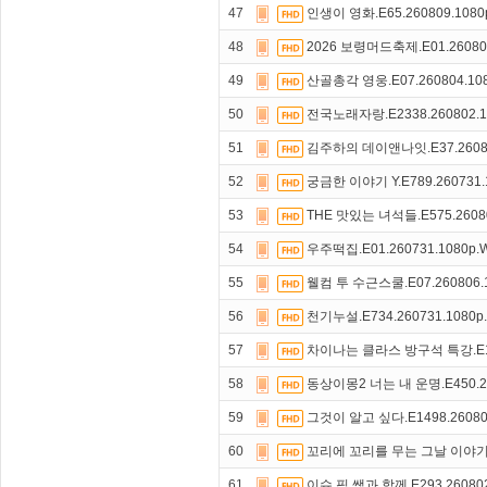
47
인생이 영화.E65.260809.108
48
2026 보령머드축제.E01.26080
49
산골총각 영웅.E07.260804.10
50
전국노래자랑.E2338.260802.1
51
김주하의 데이앤나잇.E37.26080
52
궁금한 이야기 Y.E789.260731.
53
THE 맛있는 녀석들.E575.2608
54
우주떡집.E01.260731.1080p
55
웰컴 투 수근스쿨.E07.260806.
56
천기누설.E734.260731.1080p
57
차이나는 클라스 방구석 특강.E11.
58
동상이몽2 너는 내 운명.E450.26
59
그것이 알고 싶다.E1498.26080
60
꼬리에 꼬리를 무는 그날 이야기.E2
61
이슈 픽 쌤과 함께.E293.260802