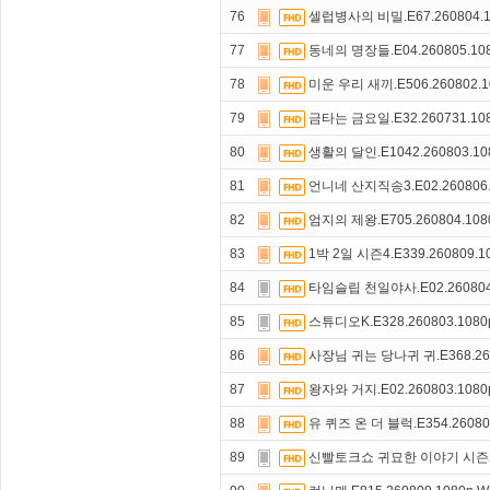
76
셀럽병사의 비밀.E67.260804.1
77
동네의 명장들.E04.260805.10
78
미운 우리 새끼.E506.260802.1
79
금타는 금요일.E32.260731.10
80
생활의 달인.E1042.260803.10
81
언니네 산지직송3.E02.260806.
82
엄지의 제왕.E705.260804.108
83
1박 2일 시즌4.E339.260809.1
84
타임슬립 천일야사.E02.260804
85
스튜디오K.E328.260803.108
86
사장님 귀는 당나귀 귀.E368.260
87
왕자와 거지.E02.260803.108
88
유 퀴즈 온 더 블럭.E354.26080
89
신빨토크쇼 귀묘한 이야기 시즌2.E3