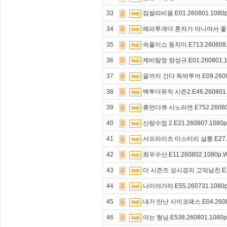
33
짐쌀라비움.E01.260801.1080
34
해피투게더 혼자가 아니어서 좋아.E
35
속풀이쇼 동치미.E713.260808.
36
제비탐정 장성규.E01.260801.1
37
끝까지 간다 독박투어.E09.2608
38
백투더뮤직 시즌2.E46.260801.
39
휴먼다큐 사노라면.E752.26080
40
신랑수업 2.E21.260807.1080
41
서프라이즈 미스터리 살롱.E27.26
42
최우수산.E11.260802.1080p.
43
더 시즌즈 성시경의 고막남친.E18.
44
나이야가라.E55.260731.1080
45
내가 만난 사이코패스.E04.2608
46
아는 형님.E538.260801.1080