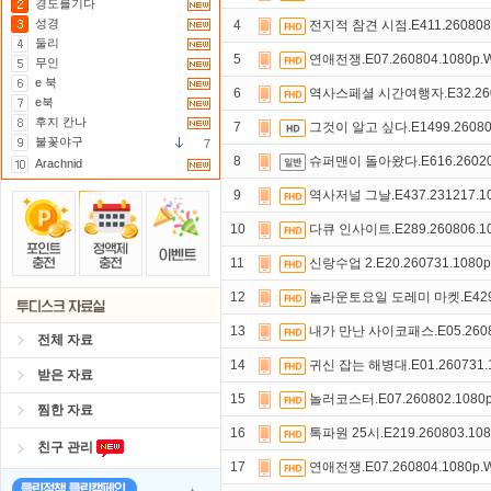
경도를기다
성경
4
전지적 참견 시점.E411.260808
둘리
5
연애전쟁.E07.260804.1080p
무인
e 북
6
역사스페셜 시간여행자.E32.2608
e북
후지 칸나
7
그것이 알고 싶다.E1499.26080
불꽃야구
7
8
슈퍼맨이 돌아왔다.E616.260204
Arachnid
9
역사저널 그날.E437.231217.10
10
다큐 인사이트.E289.260806.1
11
신랑수업 2.E20.260731.1080
12
놀라운토요일 도레미 마켓.E429.2
13
내가 만난 사이코패스.E05.2608
전체 자료
14
귀신 잡는 해병대.E01.260731.
받은 자료
15
놀러코스터.E07.260802.1080
찜한 자료
16
톡파원 25시.E219.260803.10
친구 관리
17
연애전쟁.E07.260804.1080p