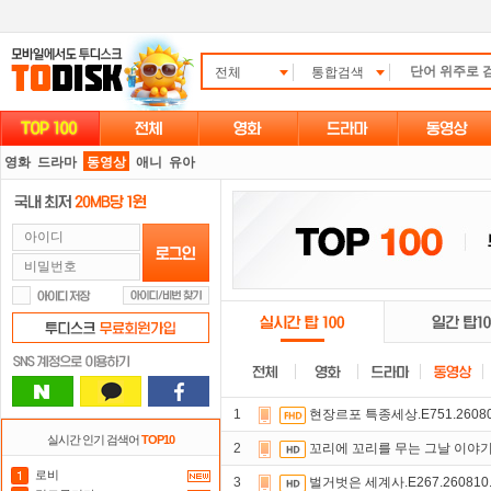
전체
통합검색
영화
드라마
동영상
애니
유아
1
현장르포 특종세상.E751.26080
실시간 인기 검색어
TOP10
2
꼬리에 꼬리를 무는 그날 이야기.E2
로비
3
벌거벗은 세계사.E267.260810.