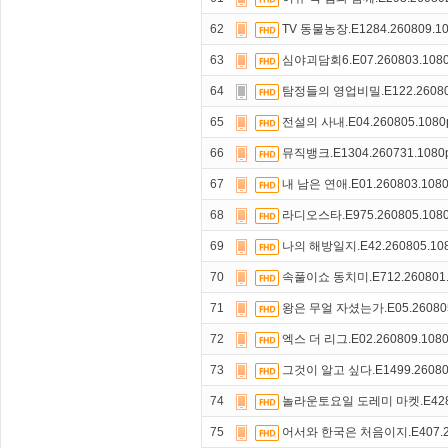
62
TV 동물농장.E1284.260809.1
63
심야괴담회6.E07.260803.108
64
탐정들의 영업비밀.E122.26080
65
전설의 사내.E04.260805.108
66
뮤직뱅크.E1304.260731.1080
67
내 남은 연애.E01.260803.108
68
라디오스타.E975.260805.108
69
나의 해방일지.E42.260805.10
70
속풀이쇼 동치미.E712.260801.
71
왕은 무얼 자셨는가.E05.260805
72
엑스 더 리그.E02.260809.108
73
그것이 알고 싶다.E1499.26080
74
놀라운토요일 도레미 마켓.E428.2
75
어서와 한국은 처음이지.E407.26