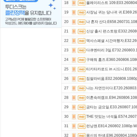
18
플레이리스트 109.E03.260804
19
사장님 귀는 당나귀 귀.E369.260
20
나 혼자 산다.E658.260731.10
21
신상 출시 편스토랑.E332.26080
22
역사스페셜 시간여행자.E32.2608
23
다큐멘터리 3일.E732.260803.
24
구해줘 홈즈.E360.260806.108
25
티키타카로드 in 시드니.E01.260
26
짐쌀라비움.E02.260808.1080
27
나는 자연인이다.E720.260803.
28
이혼숙려캠프.E94.260806.108
29
금타는 금요일.E33.260807.10
30
THE 맛있는 녀석들.E574.2607
31
런닝맨.E814.260802.1080p.
32
몸신의 탄생.E96.260804.108