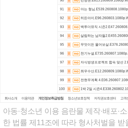
90
런닝맨.E815.260809.1080p.
91
아는 형님.E539.260808.1080
92
히든아이.E96.260803.1080p
93
백투더뮤직 시즌2.E47.260808.
94
살림하는 남자들2.E455.260808
95
무엇이든 물어보살.E376.26080
96
천기누설.E735.260807.1080p
97
자식방생프로젝트 합숙 맞선 2.E07
98
최우수산.E12.260809.1080p
99
전현무계획 4.E06.260807.108
100
1박 2일 시즌4.E338.260802.1
회사소개
이용약관
개인정보취급방침
청소년보호정책
저작권보호센터
고객
아동·청소년 이용 음란물 제작·배포·
한 법률
제11조에 따라 형사처벌을 받을