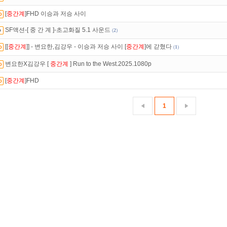
[
중간계
]FHD 이승과 저승 사이
있는 카드 마일리지 조회하고
100% 무료충전!
SF액션-[ 중 간 계 ]-초고화질 5.1 사운드
(
2
)
만 잘써도
무료 포인트
를 드립니다!
[[
중간계
]] - 변요한,김강우 - 이승과 저승 사이 [
중간계
]에 갇혔다
(
1
)
녀보호기능
으로 가족과 함께 투디스크를 이용하세요~
변요한X김강우 [
중간계
] Run to the West.2025.1080p
 뭐가 재밌지?
고민되면 눌러봐!
투스토리~
[
중간계
]FHD
액제
할인쿠폰 사용방법
안내
1
트TV
로 투디스크
영화,드라마,예능
보자!