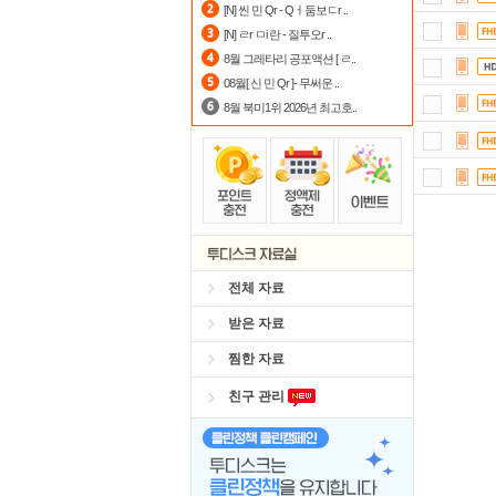
[N] 씬 민 Qr - Qㅓ둠보ㄷr ..
[N] ㄹr ㅁi 란 - 질투오r ..
숨어
8월 그레타리 공포액션 [ ㄹ..
댓글
08월[ 신 민 Qr ]- 무써운 ..
8월 북미1위 2026년 최고호..
자
요즘
정
스마
전체 자료
받은 자료
찜한 자료
친구 관리