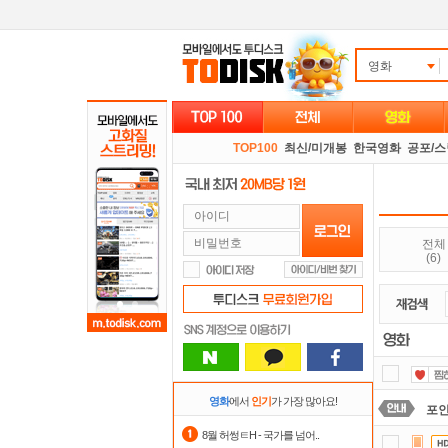
영화
TOP100
최신/미개봉
한국영화
공포/
전체
(6)
영화
에서
인기
가 가장 많아요!
포
8월 허썽ㅌH - 국가를 넘어..
출