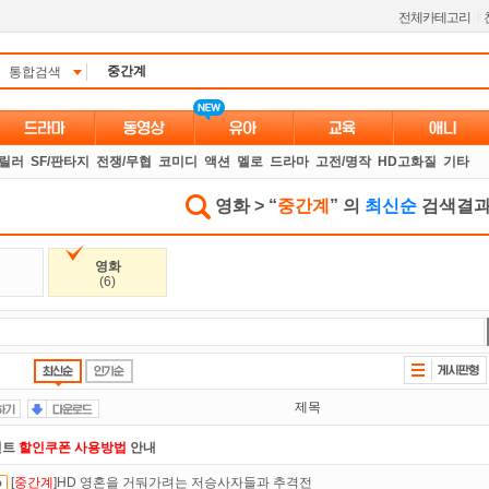
전체카테고리
l
통합검색
스릴러
SF/판타지
전쟁/무협
코미디
액션
멜로
드라마
고전/명작
HD고화질
기타
영화 > “
중간계
” 의
최신순
검색결과
영화
(6)
제목
인트
할인쿠폰 사용방법
안내
[
중간계
]HD 영혼을 거둬가려는 저승사자들과 추격전
석체크
이벤트!
매일매일
출석체크!