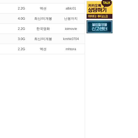
2.2G
액션
alblc01
4.0G
최신/미개봉
난봉까치
2.2G
한국영화
ioimovie
3.0G
최신/미개봉
kmhk0704
2.2G
액션
mhtora