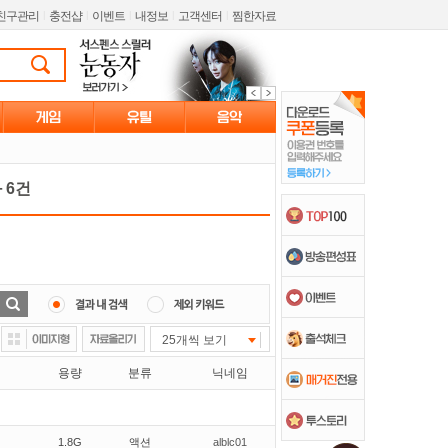
친구관리
l
충전샵
l
이벤트
l
내정보
l
고객센터
l
찜한자료
 6건
25개씩 보기
용량
분류
닉네임
1.8G
액션
alblc01