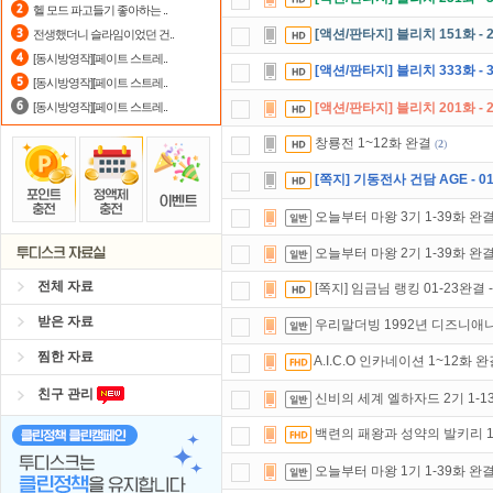
헬 모드 파고들기 좋아하는 ..
자녀보호기능
으로 가족과 함께 투디
[액션/판타지] 블리치 151화 - 
전생했더니 슬라임이었던 건..
[동시방영작][페이트 스트레..
출석체크
이벤트!
매일매일
출석체크
[액션/판타지] 블리치 333화 - 3
[동시방영작][페이트 스트레..
[동시방영작][페이트 스트레..
[액션/판타지] 블리치 201화 - 
창룡전 1~12화 완결
(
2
)
[쪽지] 기동전사 건담 AGE - 0
오늘부터 마왕 3기 1-39화 완
오늘부터 마왕 2기 1-39화 완
전체 자료
[쪽지] 임금님 랭킹 01-23완결
받은 자료
우리말더빙 1992년 디즈니애니 알
찜한 자료
A.I.C.O 인카네이션 1~12화 
친구 관리
신비의 세계 엘하자드 2기 1-1
백련의 패왕과 성약의 발키리 1
오늘부터 마왕 1기 1-39화 완