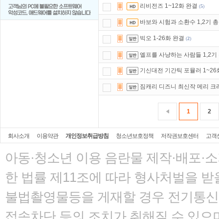
리비전즈 1~12화 완결
(
5
)
바보와 시험과 소환수 1,2기 총
빅오 1-26화 완결
(
2
)
엘프를 사냥하는 사람들 1,2기 
기신대전 기간틱 포뮬러 1~26
짐캐리 디즈니 최신작 메리 크
1
2
회사소개
이용약관
개인정보취급방침
청소년보호정책
저작권보호센터
고객
아동·청소년 이용 음란물 제작·배포·
한 법률
제11조에 따라 형사처벌을 받을
불법촬영물등을 게재할 경우 전기통신사
접속차단 등의 조치가 취해질 수 있으