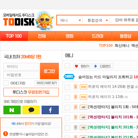
애니
통합검색
TOP100
최신애니
액션
숨어있는 카드 마일리지 조회하고
1
히로익 에이지 14-26화 완결
(
4
포인트
할인쿠폰 사용방법
안내
히로익 에이지 1-13화
(
1
)
정액제
할인쿠폰 사용방법
안내
[액션/판타지] 블리치 1화 - 50
스마트TV
로 투디스크
영화,드라마,
[액션/판타지] 블리치 101화 - 
댓글만 잘써도
무료 포인트
를 드립니
애니
에서
인기
가 가장 많아요!
[액션/판타지] 블리치 301화 - 
요즘 뭐가 재밌지?
고민되면 눌러봐!
전생했더니 슬라임이었던 건..
[액션/판타지] 블리치 251화 - 