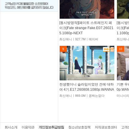
[동시방영작][페이트 스트레인지 페
[동시방
이크]Fate strange Fake.E07.26021
이크]Fat
5.1080p-NEXT
1.1080
최신애니ㅣ927.7Mㅣ에이버
최신애니
9
10
전생했더니 슬라임이었던 건에 대하
기쁜 우리
여 4기.E17.260808.1080p.WANNA
0p.WA
최신애니ㅣ869.0Mㅣ꽁짜는없다
미니시리
회사소개
이용약관
개인정보취급방침
청소년보호정책
저작권보호센터
고객