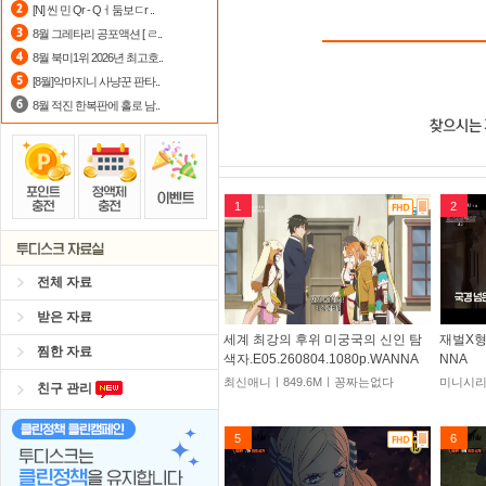
[N] 씬 민 Qr - Qㅓ둠보ㄷr ..
8월 그레타리 공포액션 [ ㄹ..
8월 북미1위 2026년 최고호..
[8월]악마지니 사냥꾼 판타..
8월 적진 한복판에 홀로 남..
1
2
전체 자료
받은 자료
세계 최강의 후위 미궁국의 신인 탐
재벌X형사
찜한 자료
색자.E05.260804.1080p.WANNA
NNA
최신애니ㅣ849.6Mㅣ꽁짜는없다
미니시리
친구 관리
5
6