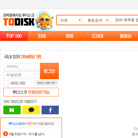
만화
통합검색
투디스크
에서
인기
가 가장 많아요!
다
8월 허썽ㅌH - 국가를 넘어..
문