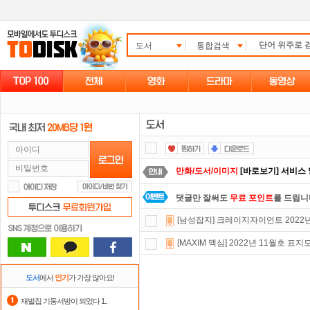
도서
통합검색
만화/도서/이미지
[바로보기] 서비스
댓글만 잘써도
무료 포인트
를 드립니
[남성잡지] 크레이지자이언트 2022년
포인트
할인쿠폰 사용방법
안내
[MAXIM 맥심] 2022년 11월호 
스마트TV
로 투디스크
영화,드라마,
정액제
할인쿠폰 사용방법
안내
도서
에서
인기
가 가장 많아요!
요즘 뭐가 재밌지?
고민되면 눌러봐!
재벌집 기둥서방이 되었다 1..