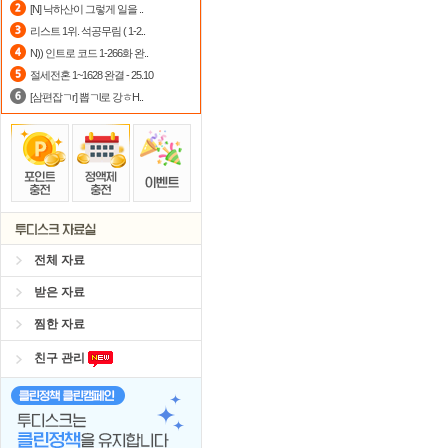
[N] 낙하산이 그렇게 일을 ..
자녀보호기능
으로 가족과 함께 투디
리스트 1위. 석공무림 ( 1-2..
N)) 인트로 코드 1-266화 완..
출석체크
이벤트!
매일매일
출석체크
절세전혼 1~1628 완결 - 25.10
숨어있는 카드 마일리지 조회하고
1
[삼편잡ㄱr] 뽑ㄱl로 강ㅎH..
전체 자료
받은 자료
찜한 자료
친구 관리