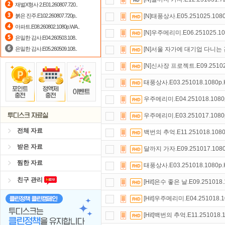
재벌X형사 2.E01.260807.720..
댓글만 잘써도
무료 포인트
를 드립니
붉은 진주.E102.260807.720p..
[N]태풍상사.E05.251025.1080
아파트.E08.260802.1080p.WA..
정액제
할인쿠폰 사용방법
안내
[N]우주메리미.E06.251025.10
은밀한 감사.E04.260503.108..
은밀한 감사.E05.260509.108..
[N]서울 자가에 대기업 다니는 김 
[N]신사장 프로젝트.E09.251020
태풍상사.E03.251018.1080p.
우주메리미.E04.251018.1080p
우주메리미.E03.251017.1080p
전체 자료
백번의 추억.E11.251018.1080
받은 자료
달까지 가자.E09.251017.1080
찜한 자료
태풍상사.E03.251018.1080p.
친구 관리
[Hit]은수 좋은 날.E09.251018.
[Hit]우주메리미.E04.251018.1
[Hit]백번의 추억.E11.251018.