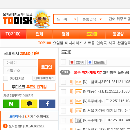
드라마
통합검색
TOP100
요일별
미니시리즈
시트콤
연속극
사극
완결명
요즘 뭐가 재밌지?
고민되면 눌러봐!
[N]모범택시3.E01.251121.108
출석체크
이벤트!
매일매일
출석체크
[N]태풍상사.E11.251115.1080
자녀보호기능
으로 가족과 함께 투디
[N]우주메리미.E12.251115.10
포인트
할인쿠폰 사용방법
안내
[N]서울 자가에 대기업 다니는 김 부
스마트TV
로 투디스크
영화,드라마,
드라마
에서
인기
가 가장 많아요!
[N]우주메리미.E07.251031.48
숨어있는 카드 마일리지 조회하고
1
오싹한 연애.E06.260802.108..
[N]달까지 가자.E12.251031.7