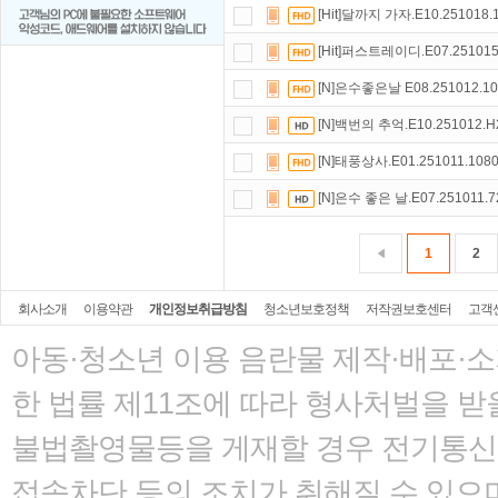
[Hit]달까지 가자.E10.251018.
[Hit]퍼스트레이디.E07.251015
[N]은수좋은날 E08.251012.10
[N]백번의 추억.E10.251012.H
[N]태풍상사.E01.251011.1080
[N]은수 좋은 날.E07.251011.7
1
2
회사소개
이용약관
개인정보취급방침
청소년보호정책
저작권보호센터
고객
아동·청소년 이용 음란물 제작·배포·
한 법률
제11조에 따라 형사처벌을 받을
불법촬영물등을 게재할 경우 전기통신사
접속차단 등의 조치가 취해질 수 있으