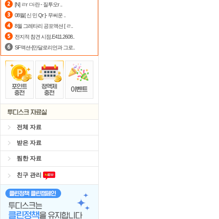
[N] ㄹr ㅁi 란 - 질투오r ..
출석체크
이벤트!
매일매일
출석체크
08월[ 신 민 Qr ]- 무써운 ..
8월 그레타리 공포액션 [ ㄹ..
자녀보호기능
으로 가족과 함께 투디
전지적 참견 시점.E411.2608..
SF액션-[만달로리언과 그로..
전체 자료
받은 자료
찜한 자료
친구 관리