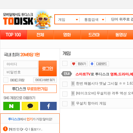
게임
통합검색
스마트TV
로 투디스크
영화,드라마,
한번 해봅시다 엣날 그시절 ㅎㅎ 1.6
숨어있는 카드 마일리지 조회하고
1
[테이크오버] 무설치판 격투 액션 오락실 
포인트
할인쿠폰 사용방법
안내
무설치 항아리 게임
정액제
할인쿠폰 사용방법
안내
요즘 뭐가 재밌지?
고민되면 눌러봐!
투디스크
에서
인기
가 가장 많아요!
댓글만 잘써도
무료 포인트
를 드립니
[N] 씬 민 Qr - Qㅓ둠보ㄷr ..