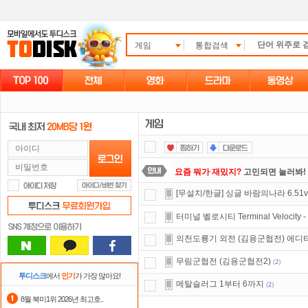
게임
통합검색
요즘 뭐가 재밌지?
고민되면 눌러봐!
[무설치/한글] 싱글 바람의나라 6.51v
댓글만 잘써도
무료 포인트
를 드립니
터미널 벨로시티 Terminal Velocity -
숨어있는 카드 마일리지 조회하고
1
의천도룡기 외전 (김용군협전) 에디
자녀보호기능
으로 가족과 함께 투디
무림군협전 (김용군협전2)
(
2
)
출석체크
이벤트!
매일매일
출석체크
투디스크
에서
인기
가 가장 많아요!
메탈슬러그 1부터 6까지
(
2
)
포인트
할인쿠폰 사용방법
안내
8월 북미1위 2026년 최고호..