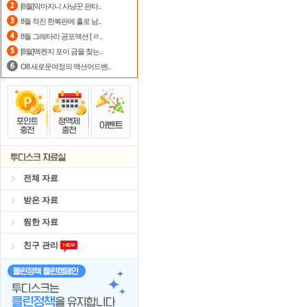
[8월]악마지니 사냥꾼 판타..
정액제
할인쿠폰 사용방법
안내
8월 적진 한복판에 홀로 남..
8월 그레타리 공포액션 [ ㄹ..
스마트TV
로 투디스크
영화,드라마,
[8월]멕켄지 포이 금을 찾는..
O8 새로운여정의 액션어드벤..
전체 자료
받은 자료
찜한 자료
친구 관리