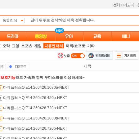
전체카테고리
l
통합검색
별
오락
교양
스포츠
게임
다큐멘터리
해외/쇼프로
기타
제목
녀보호기능
으로 가족과 함께 투디스크를 이용하세요~
다큐플러스Q.E14.260426.1080p-NEXT
석체크
이벤트!
매일매일
출석체크!
다큐플러스Q.E14.260426.450p-NEXT
 뭐가 재밌지?
고민되면 눌러봐!
투스토리~
다큐플러스Q.E14.260426.720p-NEXT
트TV
로 투디스크
영화,드라마,예능
보자!
다큐플러스Q.E14.260426.1080p-NEXT
인트
할인쿠폰 사용방법
안내
다큐플러스Q.E14.260426.720p-NEXT
만 잘써도
무료 포인트
를 드립니다!
다큐플러스Q.E14.260426.450p-NEXT