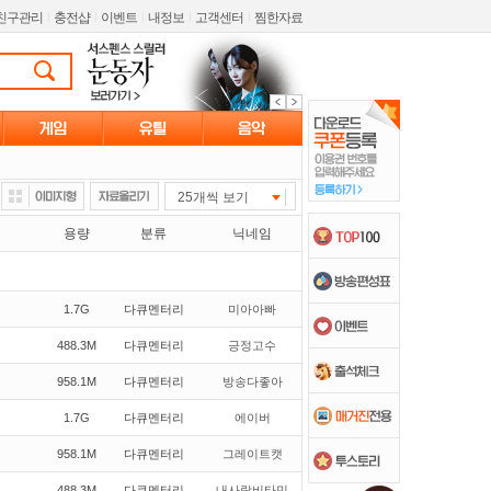
친구관리
l
충전샵
l
이벤트
l
내정보
l
고객센터
l
찜한자료
25개씩 보기
용량
분류
닉네임
1.7G
다큐멘터리
미아아빠
488.3M
다큐멘터리
긍정고수
958.1M
다큐멘터리
방송다좋아
1.7G
다큐멘터리
에이버
958.1M
다큐멘터리
그레이트캣
488.3M
다큐멘터리
내사랑비타민