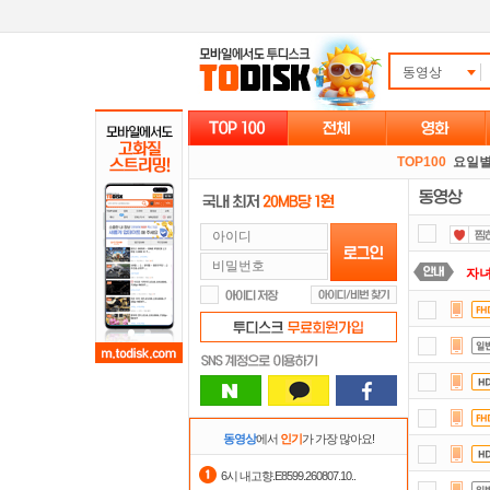
동영상
TOP100
요일
자
출
요즘
스마
포
동영상
에서
인기
가 가장 많아요!
댓글
6시 내고향.E8599.260807.10..