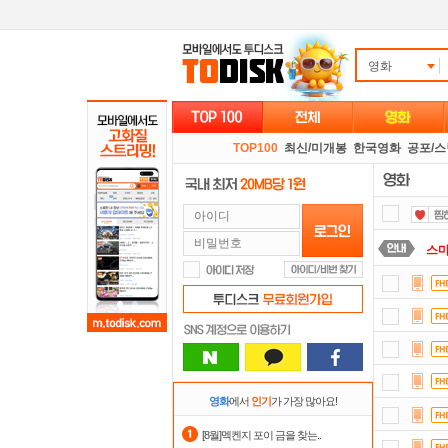
영화
TOP100
최신/미개봉
한국영화
공포/
스마
숨어
댓글
정
출
영화
에서
인기
가 가장 많아요!
자
[8월]멕켄지 포이 금을 찾는..