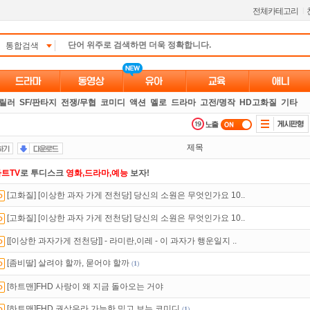
전체카테고리
l
통합검색
스릴러
SF/판타지
전쟁/무협
코미디
액션
멜로
드라마
고전/명작
HD고화질
기타
제목
트TV
로 투디스크
영화,드라마,예능
보자!
[고화질] [이상한 과자 가게 전천당] 당신의 소원은 무엇인가요 10..
있는 카드 마일리지 조회하고
100% 무료충전!
[고화질] [이상한 과자 가게 전천당] 당신의 소원은 무엇인가요 10..
만 잘써도
무료 포인트
를 드립니다!
[[이상한 과자가게 전천당]] - 라미란,이레 - 이 과자가 행운일지 ..
액제
할인쿠폰 사용방법
안내
[좀비딸] 살려야 할까, 묻어야 할까
(
1
)
석체크
이벤트!
매일매일
출석체크!
[하트맨]FHD 사랑이 왜 지금 돌아오는 거야
녀보호기능
으로 가족과 함께 투디스크를 이용하세요~
[하트맨]FHD 권상우라 가능한 믿고 보는 코미디
(
1
)