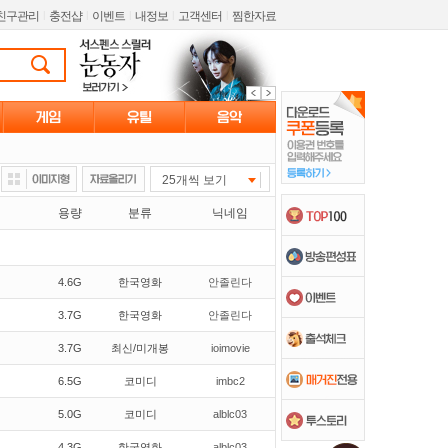
친구관리
l
충전샵
l
이벤트
l
내정보
l
고객센터
l
찜한자료
25개씩 보기
용량
분류
닉네임
4.6G
한국영화
안졸린다
3.7G
한국영화
안졸린다
3.7G
최신/미개봉
ioimovie
6.5G
코미디
imbc2
5.0G
코미디
alblc03
4.3G
한국영화
alblc03