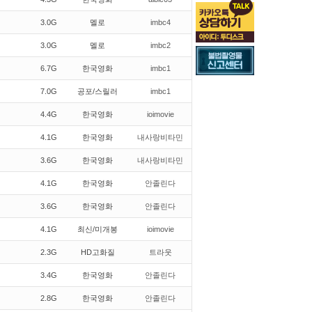
3.0G
멜로
imbc4
3.0G
멜로
imbc2
6.7G
한국영화
imbc1
7.0G
공포/스릴러
imbc1
4.4G
한국영화
ioimovie
4.1G
한국영화
내사랑비타민
3.6G
한국영화
내사랑비타민
4.1G
한국영화
안졸린다
3.6G
한국영화
안졸린다
4.1G
최신/미개봉
ioimovie
2.3G
HD고화질
트라웃
3.4G
한국영화
안졸린다
2.8G
한국영화
안졸린다