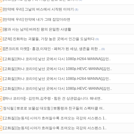
 뭐가 재밌지?
고민되면 눌러봐!
투스토리~
[만약에 우리] 그날의 버스에서 시작된 이야기
(
1
)
인트
할인쿠폰 사용방법
안내
[만약에 우리] 만약에 내가 그때 잡았더라면
[왕과 사는 남자] 버려진 왕의 은밀한 사생활
[군체] 진화하는 괴물들, 가장 높은 곳에서 인간을 도살하다
(
1
)
[[콘크리트 마켓]] - 홍경,이재인 - 폐허가 된 세상, 생존을 위한 ..
(
1
)
[고화질] [하나 코리아] 낯선 곳에서 다시 1080p.H264-WANNA[김민..
[고화질] [하나 코리아] 낯선 곳에서 다시 1080p.HEVC-WANNA[김민..
[고화질] [하나 코리아] 낯선 곳에서 다시 1080p.H264-WANNA[김민..
[고화질] [하나 코리아] 낯선 곳에서 다시 1080p.HEVC-WANNA[김민..
[[하나 코리아]] - 김민하,김주령 - 힘든 건 상관없습니다. 해내면..
정식릴 [ 뽀로로 보물섬 대모험 ] 뽀통령과 친구들의 스펙터클 어..
[고화질] [눈동자] 시야가 흐려질수록 조여오는 극강의 서스펜스 1..
[고화질] [눈동자] 시야가 흐려질수록 조여오는 극강의 서스펜스 1..