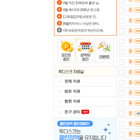
8월 적진 한복판에 홀로 남..
요즘
8월 북미1위 2026년 최고호..
[고화질] [군체] 새로운 진..
포
[8월]악마지니 사냥꾼 판타..
O8 새로운여정의 액션어드벤..
전체 자료
받은 자료
찜한 자료
친구 관리