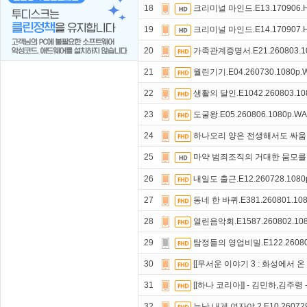
18
크리미널 마인드.E13.170906.HD
19
크리미널 마인드.E14.170907.HD
20
가족관계증명서.E21.260803.1
21
월린기기.E04.260730.1080p
22
생활의 달인.E1042.260803.10
23
도굴왕.E05.260806.1080p.W
24
하나오리 양은 전생해서도 싸움이 하
25
마약 범죄조직의 거대한 뭄모를 밝혀
26
내일도 출근.E12.260728.108
27
동네 한 바퀴.E381.260801.10
28
열린음악회.E1587.260802.10
29
탐정들의 영업비밀.E122.26080
30
[[무서운 이야기 3 : 화성에서 온 
31
[[하나 코리아]] - 김민하,김주령
32
누난 내게 여자야 2.E10.260729