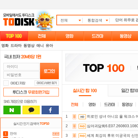
전체
통합검색
영화
드라마
동영상
애니
유아
1
히로인 성녀 아니요 올 워크스 메이드
실시간 인기 검색어
TOP10
2
심야괴담회6.E07.260803.108
안야
3
세계 최강의 후위 미궁국의 신인 탐색