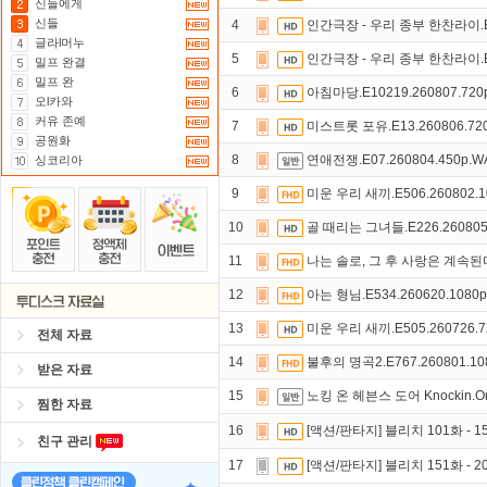
신들에게
신들
4
인간극장 - 우리 종부 한찬라이.E64
글라l머누
5
인간극장 - 우리 종부 한찬라이.E64
밀프 완결
밀프 완
6
아침마당.E10219.260807.720
오l카와
커유 존예
7
미스트롯 포유.E13.260806.72
공원화
8
연애전쟁.E07.260804.450p.
싱코리아
9
미운 우리 새끼.E506.260802.1
10
골 때리는 그녀들.E226.260805
11
나는 솔로, 그 후 사랑은 계속된다.E
12
아는 형님.E534.260620.1080
13
미운 우리 새끼.E505.260726.
전체 자료
14
불후의 명곡2.E767.260801.10
받은 자료
15
노킹 온 헤븐스 도어 Knockin.On.
찜한 자료
16
[액션/판타지] 블리치 101화 - 
친구 관리
17
[액션/판타지] 블리치 151화 - 