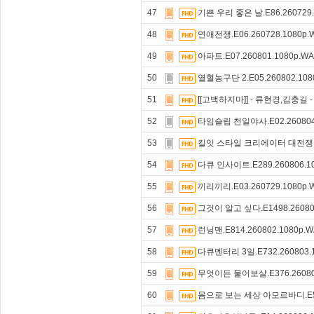
47
기쁜 우리 좋은 날.E86.260729.
48
연애전쟁.E06.260728.1080p
49
아파트.E07.260801.1080p.W
50
열혈농구단 2.E05.260802.108
51
[[고백하지마]] - 류현경,김충길
52
타임슬립 천일야사.E02.260804
53
킬잇 스타일 크리에이터 대전쟁.E12
54
다큐 인사이트.E289.260806.1
55
끼리끼리.E03.260729.1080p
56
그것이 알고 싶다.E1498.26080
57
런닝맨.E814.260802.1080p.
58
다큐멘터리 3일.E732.260803.
59
무엇이든 물어보살.E376.26080
60
몸으로 보는 세상 아모르바디.E57.