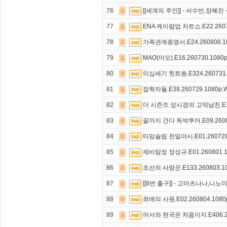
76
[[세계의 주인]] - 서수빈,장혜진
77
ENA 케이팝업 차트쇼.E22.2607
78
가족관계증명서.E24.260806.1
79
MAO(마오).E16.260730.1080
80
이십세기 힛트쏭.E324.260731.
81
잡학자들.E38.260729.1080p
82
더 시즌즈 성시경의 고막남친.E18.
83
끝까지 간다 독박투어.E09.2608
84
타임슬립 천일야사.E01.260728
85
제비탐정 장성규.E01.260801.1
86
조선의 사랑꾼.E133.260803.1
87
[[8번 출구]] - 고마츠나나,니노
88
최애의 사원.E02.260804.108
89
어서와 한국은 처음이지.E406.26