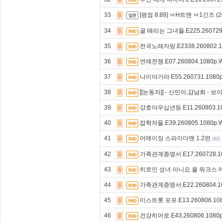
33
[평점 8.88] ㅂH트맨 ㅂ1긴즈 
34
골 때리는 그녀들.E225.260729
35
전국노래자랑.E2338.260802.1
36
연애전쟁.E07.260804.1080p
37
나이야가라.E55.260731.1080
38
[[눈동자]] - 신민아,감남희 - 
39
강호야우십년등.E11.260803.1
40
잡학자들.E39.260805.1080p
41
어메이징 스파이더맨 1.2편
(
12
)
42
가족관계증명서.E17.260728.1
43
히로인 성녀 아니요 올 워크스 메이드
44
가족관계증명서.E22.260804.1
45
미스트롯 포유.E13.260806.10
46
건강히어로.E43.260806.1080