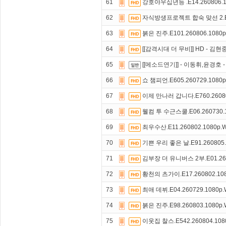
61
강호야우십년등 .E14.260806.1
62
자식방생프로젝트 합숙 맞선 2.E07
63
붉은 진주.E101.260806.1080
64
[[감격시대 더 무비]] HD - 김현
65
[[메소드연기]] - 이동휘,윤경호 
66
쇼 챔피언.E605.260729.1080
67
이제 만나러 갑니다.E760.26080
68
웰컴 투 수근스쿨.E06.260730.
69
최우수산.E11.260802.1080p.
70
기쁜 우리 좋은 날.E91.260805.
71
김부장 더 유니버스 2부.E01.260
72
황천의 츠가이.E17.260802.10
73
최애 데뷔.E04.260729.1080p
74
붉은 진주.E98.260803.1080p
75
이웃집 찰스.E542.260804.108