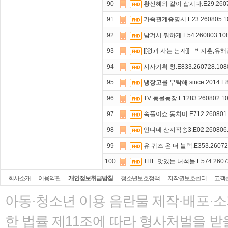
90
황신혜의 같이 삽시다.E29.2607
91
가족관계증명서.E23.260805.1
92
남겨서 뭐하게.E54.260803.10
93
[[왕과 사는 남자]] - 박지훈,유해
94
시사기획 창.E833.260728.108
95
냉장고를 부탁해 since 2014.E8
96
TV 동물농장.E1283.260802.1
97
속풀이쇼 동치미.E712.260801.
98
언니네 산지직송3.E02.260806.
99
유 퀴즈 온 더 블럭.E353.26072
100
THE 맛있는 녀석들.E574.2607
회사소개
이용약관
개인정보취급방침
청소년보호정책
저작권보호센터
고객
아동·청소년 이용 음란물 제작·배포·
한 법률
제11조에 따라 형사처벌을 받을