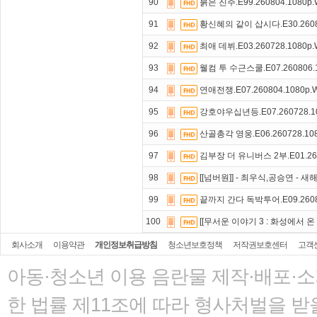
90
붉은 진주.E99.260804.1080p
91
황신혜의 같이 삽시다.E30.2608
92
최애 데뷔.E03.260728.1080p
93
웰컴 투 수근스쿨.E07.260806.
94
연애전쟁.E07.260804.1080p
95
강호야우십년등.E07.260728.1
96
산골총각 영웅.E06.260728.10
97
김부장 더 유니버스 2부.E01.260
98
[[넘버원]] - 최우식,공승연 - 
99
끝까지 간다 독박투어.E09.2608
100
[[무서운 이야기 3 : 화성에서 온 
회사소개
이용약관
개인정보취급방침
청소년보호정책
저작권보호센터
고객
아동·청소년 이용 음란물 제작·배포·
한 법률
제11조에 따라 형사처벌을 받을