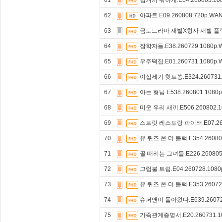
61
남겨서 뭐하게.E54.260803.10
62
아파트.E09.260808.720p.WA
63
금토드라마 재벌X형사 재벌 플렉스 
64
잡학자들.E38.260729.1080p
65
우주떡집.E01.260731.1080p
66
이십세기 힛트쏭.E324.260731.
67
아는 형님.E538.260801.1080
68
미운 우리 새끼.E506.260802.1
69
스트릿 레스토랑 파이터.E07.260
70
유 퀴즈 온 더 블럭.E354.26080
71
골 때리는 그녀들.E226.260805
72
그럼불 트립.E04.260728.108
73
유 퀴즈 온 더 블럭.E353.26072
74
슈퍼맨이 돌아왔다.E639.26072
75
가족관계증명서.E20.260731.1