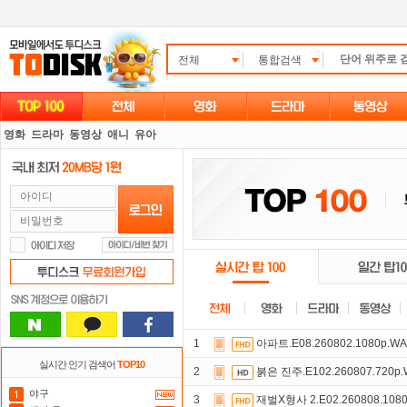
전체
통합검색
영화
드라마
동영상
애니
유아
1
아파트.E08.260802.1080p.W
실시간 인기 검색어
TOP10
2
붉은 진주.E102.260807.720p
야구
3
재벌X형사 2.E02.260808.108