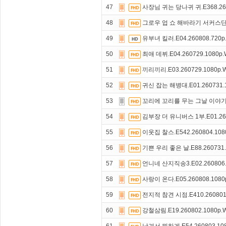
47
사장님 귀는 당나귀 귀.E368.260
48
그로우 업 쇼 해바라기 서커스단.E0
49
유부녀 킬러.E04.260808.720
50
최애 데뷔.E04.260729.1080p
51
끼리끼리.E03.260729.1080p
52
귀신 잡는 해병대.E01.260731.
53
꼬리에 꼬리를 무는 그날 이야기.E2
54
김부장 더 유니버스 1부.E01.260
55
이웃집 찰스.E542.260804.108
56
기쁜 우리 좋은 날.E88.260731.
57
언니네 산지직송3.E02.260806.
58
사랑이 온다.E05.260808.108
59
전지적 참견 시점.E410.260801
60
강철삼림.E19.260802.1080p