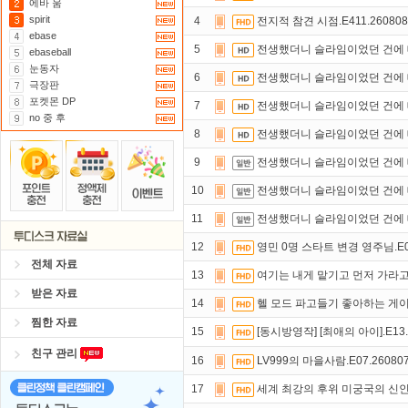
에바 움
spirit
4
전지적 참견 시점.E411.260808
ebase
5
전생했더니 슬라임이었던 건에 대하여
ebaseball
눈동자
6
전생했더니 슬라임이었던 건에 대하여
극장판
포켓몬 DP
7
전생했더니 슬라임이었던 건에 대하여
no 중 후
8
전생했더니 슬라임이었던 건에 대하여
9
전생했더니 슬라임이었던 건에 대하여
10
전생했더니 슬라임이었던 건에 대하여
11
전생했더니 슬라임이었던 건에 대하여
12
영민 0명 스타트 변경 영주님.E05.
전체 자료
13
여기는 내게 맡기고 먼저 가라고 
받은 자료
14
헬 모드 파고들기 좋아하는 게이
찜한 자료
15
[동시방영작] [최애의 아이].E13.2
친구 관리
16
LV999의 마을사람.E07.260807
17
세계 최강의 후위 미궁국의 신인 탐색