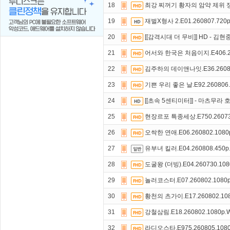
18
최강 찌꺼기 황자의 암약 제위 쟁탈전
19
재벌X형사 2.E01.260807.720
20
[[감격시대 더 무비]] HD - 김현
21
어서와 한국은 처음이지.E406.26
22
김주하의 데이앤나잇.E36.26080
23
기쁜 우리 좋은 날.E92.260806.
24
[[초속 5센티미터]] - 마츠무라 
25
현장르포 특종세상.E750.26073
26
오싹한 연애.E06.260802.108
27
유부녀 킬러.E04.260808.450
28
도굴왕 (더빙).E04.260730.10
29
놀러코스터.E07.260802.1080
30
황천의 츠가이.E17.260802.10
31
강철삼림.E18.260802.1080p
32
라디오스타.E975.260805.108