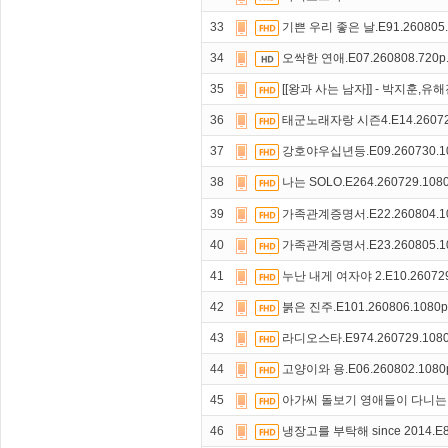
33
기쁜 우리 좋은 날.E91.260805.
34
오싹한 연애.E07.260808.720
35
[[왕과 사는 남자]] - 박지훈,유해
36
태군노래자랑 시즌4.E14.26072
37
강호야우십년등.E09.260730.1
38
나는 SOLO.E264.260729.108
39
가족관계증명서.E22.260804.1
40
가족관계증명서.E23.260805.1
41
누난 내게 여자야 2.E10.260729
42
붉은 진주.E101.260806.1080
43
라디오스타.E974.260729.108
44
고양이와 용.E06.260802.108
45
아가씨 돌보기 영애들이 다니는 
46
냉장고를 부탁해 since 2014.E8