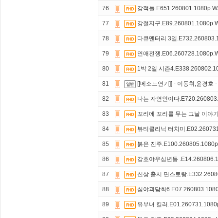
76
강적들.E651.260801.1080p.
77
강철지구.E89.260801.1080p
78
다큐멘터리 3일.E732.260803.
79
연애전쟁.E06.260728.1080p
80
1박 2일 시즌4.E338.260802.1
81
[[메소드연기]] - 이동휘,윤경호 
82
나는 자연인이다.E720.260803.
83
꼬리에 꼬리를 무는 그날 이야기.E2
84
뷰티클리닉 터치미.E02.260731
85
붉은 진주.E100.260805.1080
86
강호야우십년등 .E14.260806.1
87
신상 출시 편스토랑.E332.26080
88
심야괴담회6.E07.260803.108
89
유부녀 킬러.E01.260731.108